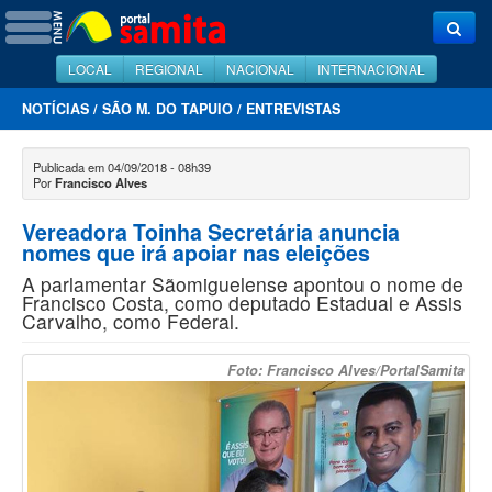
LOCAL
REGIONAL
NACIONAL
INTERNACIONAL
NOTÍCIAS
/
SÃO M. DO TAPUIO
/
ENTREVISTAS
Publicada em 04/09/2018 - 08h39
Por
Francisco Alves
Vereadora Toinha Secretária anuncia
nomes que irá apoiar nas eleições
A parlamentar Sãomiguelense apontou o nome de
Francisco Costa, como deputado Estadual e Assis
Carvalho, como Federal.
Foto: Francisco Alves/PortalSamita