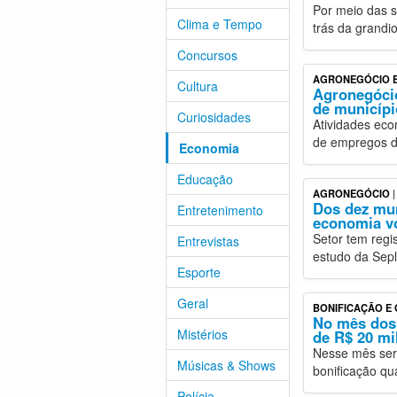
Por meio das su
Clima e Tempo
trás da grandi
Concursos
AGRONEGÓCIO E
Cultura
Agronegócio
de municípi
Curiosidades
Atividades ec
de empregos d
Economia
Educação
AGRONEGÓCIO
|
Dos dez mun
Entretenimento
economia v
Setor tem regi
Entrevistas
estudo da Sepl
Esporte
Geral
BONIFICAÇÃO E 
No mês dos 
Mistérios
de R$ 20 mi
Nesse mês ser
Músicas & Shows
bonificação qu
Polícia