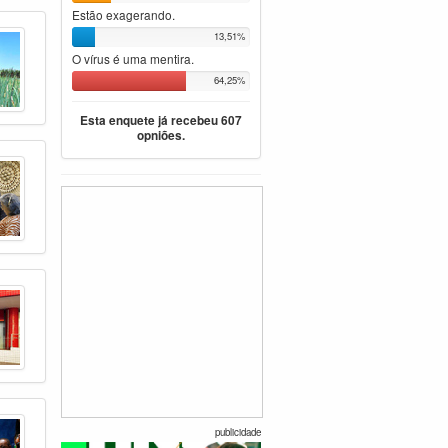
Estão exagerando.
13,51%
O vírus é uma mentira.
64,25%
Esta enquete já recebeu 607
opniões.
publicidade