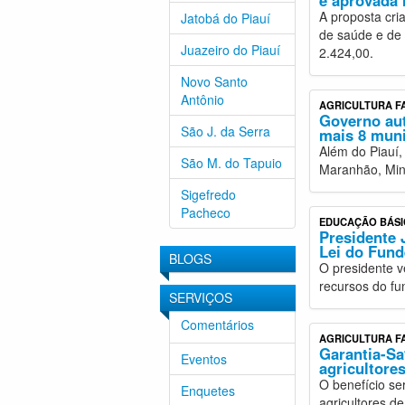
é aprovada
A proposta cri
Jatobá do Piauí
de saúde e de
Juazeiro do Piauí
2.424,00.
Novo Santo
Antônio
AGRICULTURA F
Governo aut
São J. da Serra
mais 8 muni
Além do Piauí,
São M. do Tapuio
Maranhão, Min
Sigefredo
Pacheco
EDUCAÇÃO BÁSI
Presidente 
Lei do Fun
BLOGS
O presidente v
recursos do fu
SERVIÇOS
Comentários
AGRICULTURA F
Garantia-Sa
Eventos
agricultores
O benefício se
Enquetes
agricultores d