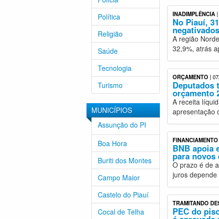
INADIMPLÊNCIA
|
Política
No Piauí, 3
negativado
Religião
A região Norde
32,9%, atrás a
Saúde
Tecnologia
ORÇAMENTO
| 07
Deputados t
Turismo
orçamento 
A receita líqu
MUNICÍPIOS
apresentação d
Assunção do PI
FINANCIAMENTO
Boa Hora
BNB apoia e
para novos
Buriti dos Montes
O prazo é de a
juros depende d
Campo Maior
Castelo do Piauí
TRAMITANDO DES
PEC do piso
Cocal de Telha