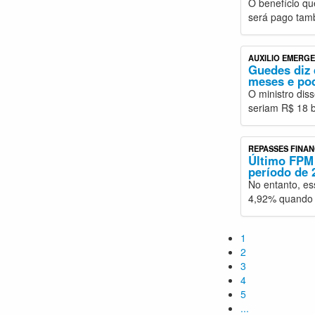
O benefício qu
será pago tam
AUXILIO EMERG
Guedes diz 
meses e pod
O ministro dis
seriam R$ 18 b
REPASSES FINA
Último FPM 
período de 
No entanto, es
4,92% quando s
1
2
3
4
5
...