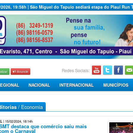
7/2026, 19:58h | São Miguel do Tapuio sediará etapa do Piauí Run 
Redes Sociais:
alizar
Anuncie
EGIONAL
NACIONAL
INTERNACIONAL
MUNICÍPIOS
itorias
/
Economia
AL
| 15/02/2024, 18:14h
 SMT destaca que comércio saiu mais
 com o Carnaval