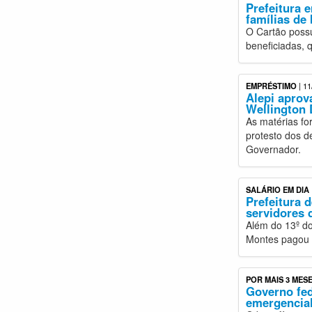
Prefeitura 
famílias de
O Cartão possu
beneficiadas, 
EMPRÉSTIMO
| 11
Alepi aprov
Wellington 
As matérias f
protesto dos 
Governador.
SALÁRIO EM DIA
Prefeitura 
servidores 
Além do 13º do
Montes pagou 
POR MAIS 3 MES
Governo fed
emergencia