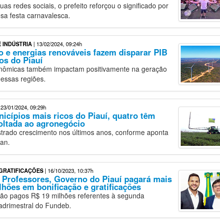
as redes sociais, o prefeito reforçou o significado por
osa festa carnavalesca.
 INDÚSTRIA
| 13/02/2024, 09:24h
 e energias renováveis fazem disparar PIB
os do Piauí
onômicas também impactam positivamente na geração
essas regiões.
 23/01/2024, 09:29h
icípios mais ricos do Piauí, quatro têm
oltada ao agronegócio
strado crescimento nos últimos anos, conforme aponta
an.
GRATIFICAÇÕES
| 16/10/2023, 10:37h
Professores, Governo do Piauí pagará mais
lhões em bonificação e gratificações
ão pagos R$ 19 milhões referentes à segunda
adrimestral do Fundeb.