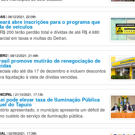
DAS
| 08/12/2021, 22:09h
eará abre inscrições para o programa que
da de veículos
 R$ 200 terão perdão total e dívidas de até R$ 4.680
arcial em taxas e multas do Detran.
MBRO
| 08/12/2021, 21:49h
asil promove mutirão de renegociação de
cidas
ciais vão até dia 17 de dezembro e incluem descontos
ra liquidação à vista de dívidas vencidas.
NICIPAL
| 21/10/2021, 17:13h
Lei pode elevar taxa de Iluminação Pública
uel do Tapuio
tório apresentado, o município apresenta um déficit de
no custeio do serviço de iluminação pública.
IAL
| 02/09/2021, 17:39h