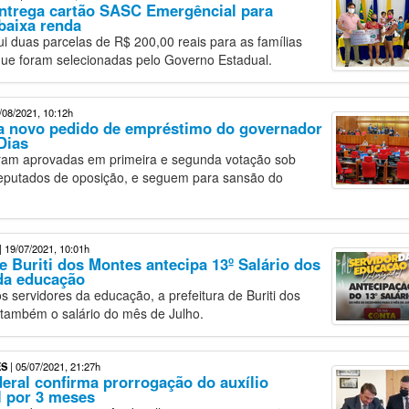
entrega cartão SASC Emergêncial para
 baixa renda
i duas parcelas de R$ 200,00 reais para as famílias
que foram selecionadas pelo Governo Estadual.
/08/2021, 10:12h
a novo pedido de empréstimo do governador
Dias
oram aprovadas em primeira e segunda votação sob
deputados de oposição, e seguem para sansão do
| 19/07/2021, 10:01h
de Buriti dos Montes antecipa 13º Salário dos
da educação
s servidores da educação, a prefeitura de Buriti dos
também o salário do mês de Julho.
ES
| 05/07/2021, 21:27h
eral confirma prorrogação do auxílio
l por 3 meses