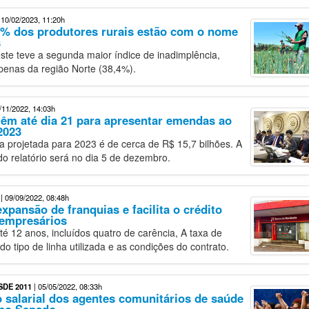
 10/02/2023, 11:20h
1% dos produtores rurais estão com o nome
s
ste teve a segunda maior índice de inadimplência,
penas da região Norte (38,4%).
/11/2022, 14:03h
êm até dia 21 para apresentar emendas ao
2023
ida projetada para 2023 é de cerca de R$ 15,7 bilhões. A
o relatório será no dia 5 de dezembro.
| 09/09/2022, 08:48h
xpansão de franquias e facilita o crédito
 empresários
té 12 anos, incluídos quatro de carência, A taxa de
o tipo de linha utilizada e as condições do contrato.
DE 2011
| 05/05/2022, 08:33h
 salarial dos agentes comunitários de saúde