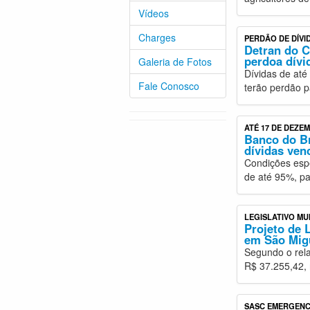
Vídeos
Charges
PERDÃO DE DÍVI
Detran do C
perdoa dívi
Galeria de Fotos
Dívidas de até
Fale Conosco
terão perdão p
ATÉ 17 DE DEZE
Banco do Br
dívidas ven
Condições espe
de até 95%, pa
LEGISLATIVO MU
Projeto de 
em São Mig
Segundo o rela
R$ 37.255,42, 
SASC EMERGENC