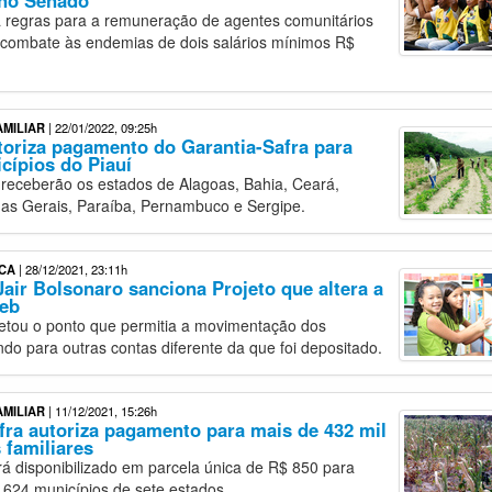
 no Senado
a regras para a remuneração de agentes comunitários
 combate às endemias de dois salários mínimos R$
AMILIAR
| 22/01/2022, 09:25h
oriza pagamento do Garantia-Safra para
cípios do Piauí
 receberão os estados de Alagoas, Bahia, Ceará,
as Gerais, Paraíba, Pernambuco e Sergipe.
CA
| 28/12/2021, 23:11h
Jair Bolsonaro sanciona Projeto que altera a
deb
etou o ponto que permitia a movimentação dos
ndo para outras contas diferente da que foi depositado.
AMILIAR
| 11/12/2021, 15:26h
fra autoriza pagamento para mais de 432 mil
 familiares
rá disponibilizado em parcela única de R$ 850 para
e 624 municípios de sete estados.