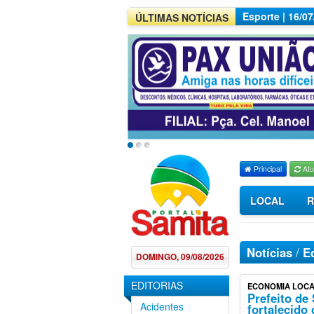
Esporte | 16/0
ÚLTIMAS NOTÍCIAS
Principal
Atu
LOCAL
R
Notícias
/
Ed
DOMINGO, 09/08/2026
EDITORIAS
ECONOMIA LOC
Prefeito de
Acidentes
fortalecido