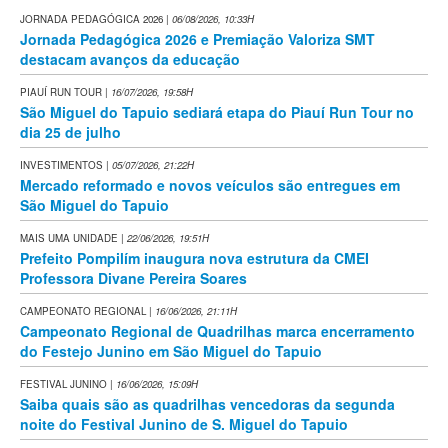
JORNADA PEDAGÓGICA 2026
| 06/08/2026, 10:33H
Jornada Pedagógica 2026 e Premiação Valoriza SMT
destacam avanços da educação
PIAUÍ RUN TOUR
| 16/07/2026, 19:58H
São Miguel do Tapuio sediará etapa do Piauí Run Tour no
dia 25 de julho
INVESTIMENTOS
| 05/07/2026, 21:22H
Mercado reformado e novos veículos são entregues em
São Miguel do Tapuio
MAIS UMA UNIDADE
| 22/06/2026, 19:51H
Prefeito Pompilím inaugura nova estrutura da CMEI
Professora Divane Pereira Soares
CAMPEONATO REGIONAL
| 16/06/2026, 21:11H
Campeonato Regional de Quadrilhas marca encerramento
do Festejo Junino em São Miguel do Tapuio
FESTIVAL JUNINO
| 16/06/2026, 15:09H
Saiba quais são as quadrilhas vencedoras da segunda
noite do Festival Junino de S. Miguel do Tapuio