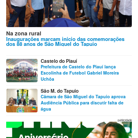
Na zona rural
Inaugurações marcam início das comemorações
dos 88 anos de São Miguel do Tapuio
Castelo do Piauí
Prefeitura de Castelo do Piauí lança
Escolinha de Futebol Gabriel Moreira
Uchôa
São M. do Tapuio
Câmara de São Miguel do Tapuio aprova
Audiência Pública para discutir falta de
água
publicidade