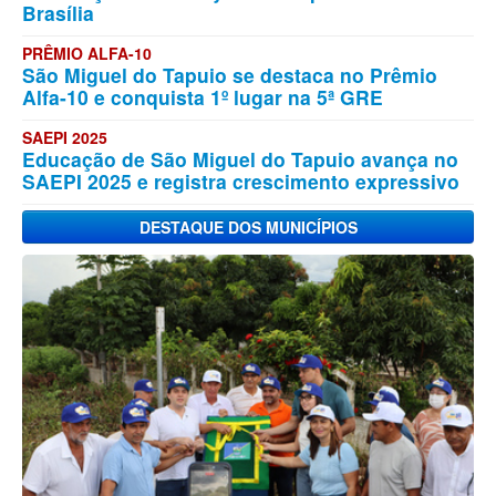
Brasília
PRÊMIO ALFA-10
São Miguel do Tapuio se destaca no Prêmio
Alfa-10 e conquista 1º lugar na 5ª GRE
SAEPI 2025
Educação de São Miguel do Tapuio avança no
SAEPI 2025 e registra crescimento expressivo
DESTAQUE DOS MUNICÍPIOS