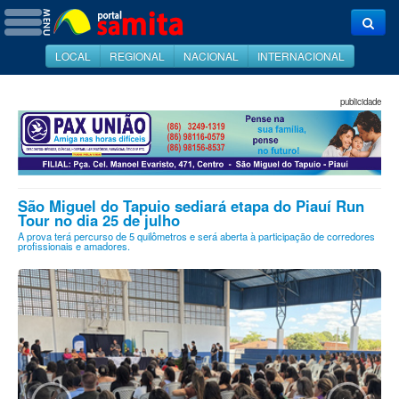
LOCAL
REGIONAL
NACIONAL
INTERNACIONAL
publicidade
São Miguel do Tapuio sediará etapa do Piauí Run
Tour no dia 25 de julho
A prova terá percurso de 5 quilômetros e será aberta à participação de corredores
profissionais e amadores.
‹
›