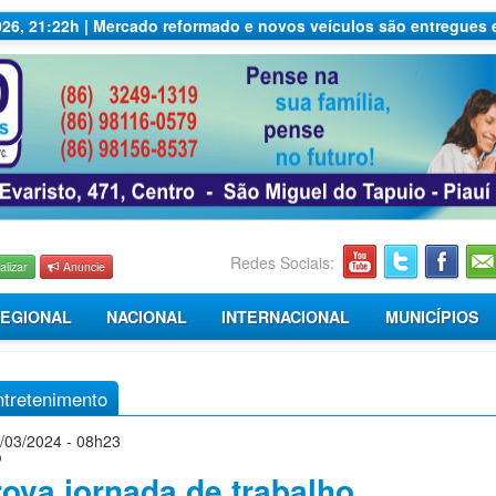
2026, 21:22h | Mercado reformado e novos veículos são entregues
Redes Sociais:
alizar
Anuncie
EGIONAL
NACIONAL
INTERNACIONAL
MUNICÍPIOS
ntretenimento
/03/2024 - 08h23
o
ova jornada de trabalho