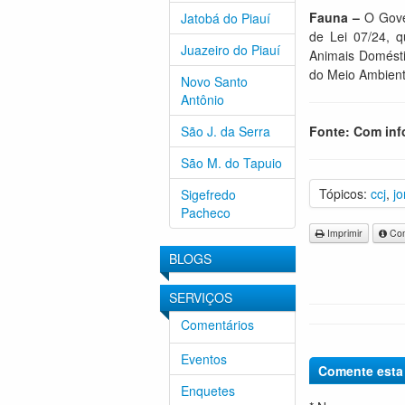
Fauna –
O Gove
Jatobá do Piauí
de Lei 07/24, q
Juazeiro do Piauí
Animais Domésti
do Meio Ambient
Novo Santo
Antônio
São J. da Serra
Fonte: Com inf
São M. do Tapuio
Tópicos:
ccj
,
j
Sigefredo
Pacheco
Imprimir
Com
BLOGS
SERVIÇOS
Comentários
Eventos
Comente esta 
Enquetes