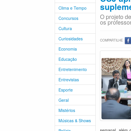
supleme
Clima e Tempo
O projeto de
Concursos
os professor
Cultura
Curiosidades
COMPARTILHE
Economia
Educação
Entretenimento
Entrevistas
Esporte
Geral
Mistérios
Músicas & Shows
semanal, além d
Polícia