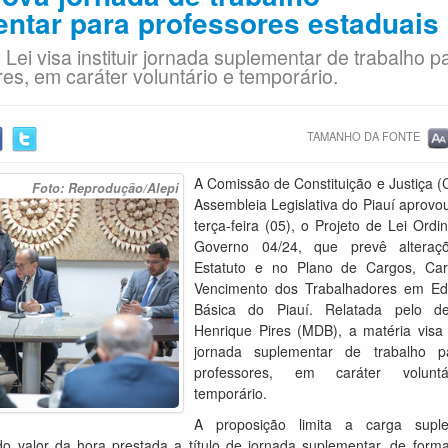
ntar para professores estaduais
 Lei visa instituir jornada suplementar de trabalho p
es, em caráter voluntário e temporário.
TAMANHO DA FONTE
A Comissão de Constituição e Justiça (
Foto: Reprodução/Alepi
Assembleia Legislativa do Piauí aprovo
terça-feira (05), o Projeto de Lei Ordi
Governo 04/24, que prevê alteraç
Estatuto e no Plano de Cargos, Car
Vencimento dos Trabalhadores em E
Básica do Piauí. Relatada pelo de
Henrique Pires (MDB), a matéria visa i
jornada suplementar de trabalho p
professores, em caráter volunt
temporário.
A proposição limita a carga suple
o valor da hora prestada a título de jornada suplementar, de form