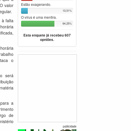
Estão exagerando.
O valor
egular.
13,51%
O vírus é uma mentira.
à falta
64,25%
horária
ificada,
Esta enquete já recebeu 607
opniões.
horária
rabalho
staca o
ão será
ibuição
matéria
 para a
rimento
argo de
istério
publicidade