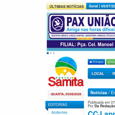
Geral | 05/07/
ÚLTIMAS NOTÍCIAS
Principal
Atu
LOCAL
R
Notícias
/
E
QUARTA, 05/08/2026
Publicada em 07
EDITORIAS
Por
Da Redaçã
CCJ apr
Acidentes