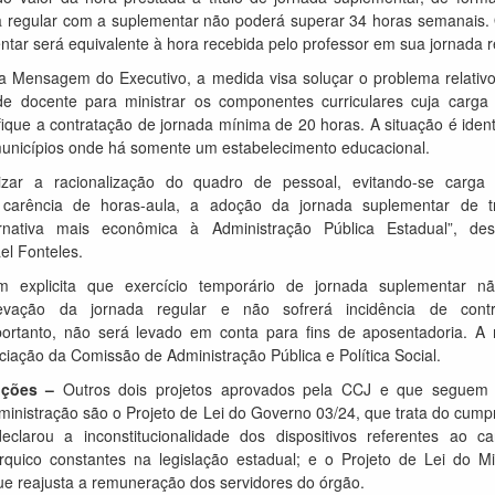
 regular com a suplementar não poderá superar 34 horas semanais. 
tar será equivalente à hora recebida pelo professor em sua jornada r
 Mensagem do Executivo, a medida visa soluçar o problema relativo 
ade docente para ministrar os componentes curriculares cuja carga 
ifique a contratação de jornada mínima de 20 horas. A situação é ident
unicípios onde há somente um estabelecimento educacional.
lizar a racionalização do quadro de pessoal, evitando-se carga 
 carência de horas-aula, a adoção da jornada suplementar de t
ernativa mais econômica à Administração Pública Estadual”, de
el Fonteles.
 explicita que exercício temporário de jornada suplementar n
evação da jornada regular e não sofrerá incidência de contr
 portanto, não será levado em conta para fins de aposentadoria. A 
iação da Comissão de Administração Pública e Política Social.
ições –
Outros dois projetos aprovados pela CCJ e que seguem
inistração são o Projeto de Lei do Governo 03/24, que trata do cump
clarou a inconstitucionalidade dos dispositivos referentes ao c
rquico constantes na legislação estadual; e o Projeto de Lei do Min
ue reajusta a remuneração dos servidores do órgão.