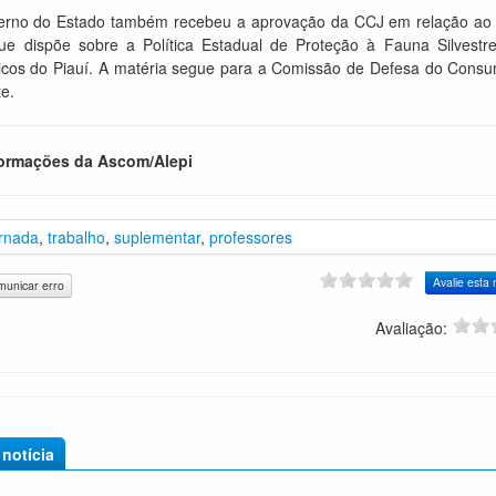
rno do Estado também recebeu a aprovação da CCJ em relação ao 
ue dispõe sobre a Política Estadual de Proteção à Fauna Silvestr
cos do Piauí. A matéria segue para a Comissão de Defesa do Consu
e.
ormações da Ascom/Alepi
ornada
,
trabalho
,
suplementar
,
professores
unicar erro
Avaliação:
notícia