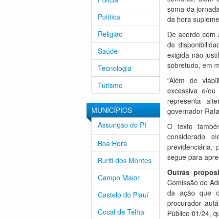
soma da jornada
Política
da hora suplemen
Religião
De acordo com a
de disponibilid
Saúde
exigida não just
sobretudo, em m
Tecnologia
“Além de viabi
Turismo
excessiva e/ou
representa alt
MUNICÍPIOS
governador Rafa
Assunção do PI
O texto também
considerado el
Boa Hora
previdenciária,
segue para aprec
Buriti dos Montes
Outras propos
Campo Maior
Comissão de Adm
da ação que de
Castelo do Piauí
procurador autá
Cocal de Telha
Público 01/24, q