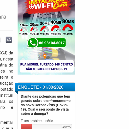
ara
CCJ) da
u, nesta
nária do
ões no
reira e
ducação
ENQUETE - 01/08/2020.
putado
nstituir
Diante das polêmicas que tem
ara os
gerado sobre o enfrentamento
do novo Coronavírus (Covid-
ário e
19). Qual o seu ponto de vista
sobre a doença?
É um problema sério.
mentar
22,24%
a que a