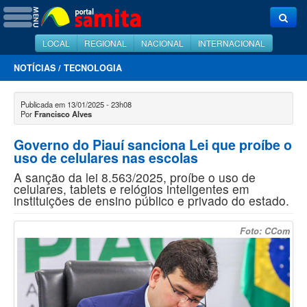
LOCAL
REGIONAL
NACIONAL
INTERNACIONAL
NOTÍCIAS
/
TECNOLOGIA
Publicada em 13/01/2025 - 23h08
Por
Francisco Alves
Governo do Piauí sanciona Lei que proíbe o
uso de celulares nas escolas
A sanção da lei 8.563/2025, proíbe o uso de
celulares, tablets e relógios inteligentes em
instituições de ensino público e privado do estado.
Foto: CCom