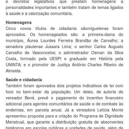
e decretos legislativos que prestam homenagens a
personalidades importantes e também tratam de temas ligados
à saúde e à valorização comunitária.
Homenagens
Cinco novos títulos de cidadania sãomiguelense foram
aprovados. Os homenageados são: a primeira-dama do
município, Áurea Lourdes Ferreira Brandão de Carvalho; a
senadora piauiense Jussara Lima; o senhor Carlos Augusto
Carvalho de Vasconcelos; o administrador Osman da Silva
Costa, formado pela UESPI e graduado em História pela
UNINTA; e o promotor de Justiça Antônio Charles Ribeiro de
Almeida.
Saúde e cidadania
Também foram aprovados dois projetos indicativos de lei com
foco no bem-estar da população. Um deles, de autoria do
vereador Bené, prevê o pagamento do incentivo financeiro
adicional para agentes comunitários de saúde e de combate às
endemias, em parcela anual. Já a vereadora Letícia Monte
apresentou proposta para a criação do Programa de Dignidade
Menstrual, que garante a distribuição gratuita de absorventes
higiênicos em escolas públicas e unidades de saúde, além de