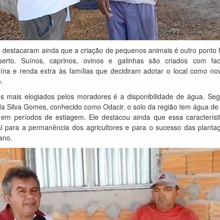
s destacaram ainda que a criação de pequenos animais é outro ponto f
erto. Suínos, caprinos, ovinos e galinhas são criados com faci
eína e renda extra às famílias que decidiram adotar o local como nov
.
 mais elogiados pelos moradores é a disponibilidade de água. Se
a Silva Gomes, conhecido como Odacir, o solo da região tem água de d
m períodos de estiagem. Ele destacou ainda que essa característ
l para a permanência dos agricultores e para o sucesso das planta
ano.