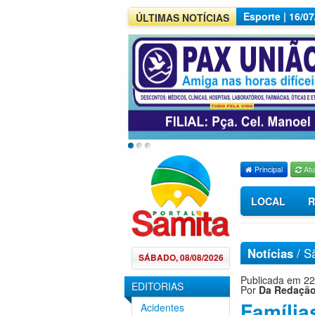
Esporte | 16/0
ÚLTIMAS NOTÍCIAS
Principal
Atu
LOCAL
R
Notícias
/
S
SÁBADO, 08/08/2026
Publicada em 22
EDITORIAS
Por
Da Redaçã
Família
Acidentes