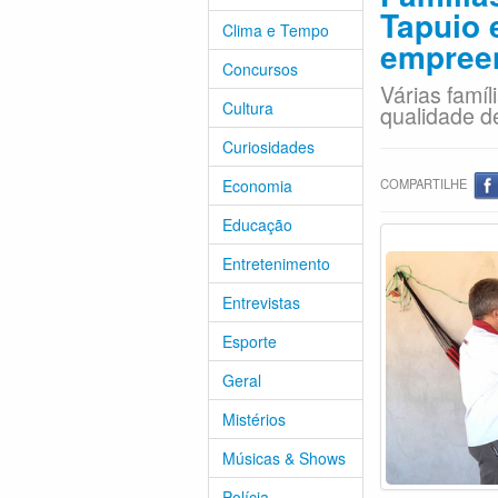
Tapuio
Clima e Tempo
empreen
Concursos
Várias famíl
Cultura
qualidade d
Curiosidades
Economia
COMPARTILHE
Educação
Entretenimento
Entrevistas
Esporte
Geral
Mistérios
Músicas & Shows
Polícia