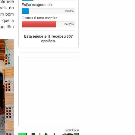
ferece
Estão exagerando.
nais do
13,51%
a um bom
O vírus é uma mentira.
m que a
64,25%
que têm
Esta enquete já recebeu 607
opniões.
publicidade