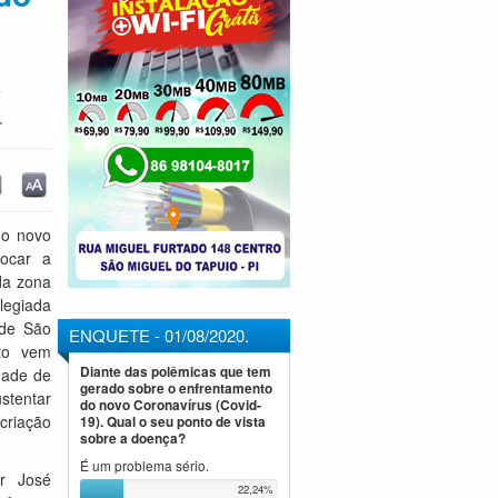
r
.
 o novo
rocar a
da zona
legiada
 de São
ENQUETE - 01/08/2020.
to vem
Diante das polêmicas que tem
dade de
gerado sobre o enfrentamento
ustentar
do novo Coronavírus (Covid-
 criação
19). Qual o seu ponto de vista
sobre a doença?
É um problema sério.
r José
22,24%