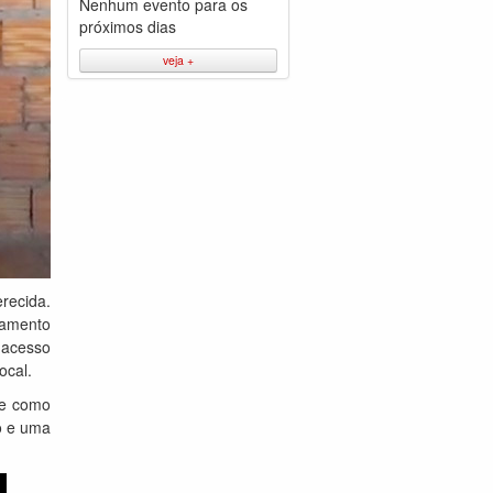
Nenhum evento para os
próximos dias
veja +
recida.
camento
 acesso
ocal.
se como
o e uma