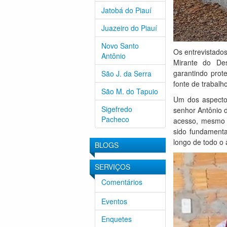
Jatobá do Piauí
Juazeiro do Piauí
Novo Santo
Os entrevistado
Antônio
Mirante do Des
garantindo prot
São J. da Serra
fonte de trabalho
São M. do Tapuio
Um dos aspectos
Sigefredo
senhor Antônio d
Pacheco
acesso, mesmo e
sido fundamenta
longo de todo o 
BLOGS
SERVIÇOS
Comentários
Eventos
Enquetes