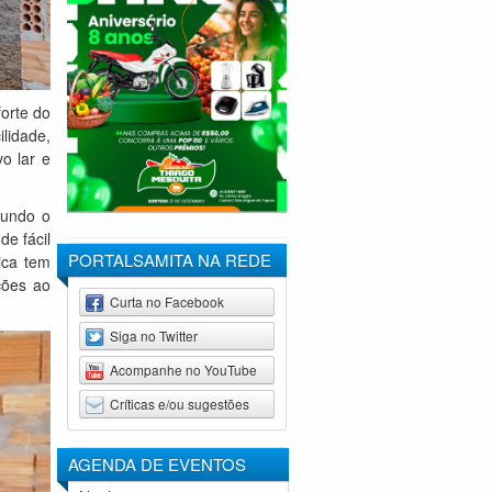
orte do
lidade,
o lar e
gundo o
e fácil
PORTALSAMITA NA REDE
ica tem
ções ao
Curta no Facebook
Siga no Twitter
Acompanhe no YouTube
Críticas e/ou sugestões
AGENDA DE
EVENTOS