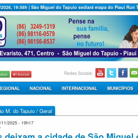
7/2026, 19:58h | São Miguel do Tapuio sediará etapa do Piauí Run 
Redes Sociais:
alizar
Anuncie
EGIONAL
NACIONAL
INTERNACIONAL
MUNICÍPIOS
ão M. do Tapuio
/
Geral
/11/2025 - 19h17
o
s deixam a cidade de São Miguel 