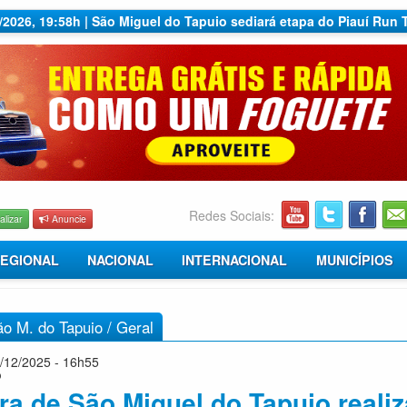
7/2026, 19:58h | São Miguel do Tapuio sediará etapa do Piauí Run 
Redes Sociais:
alizar
Anuncie
EGIONAL
NACIONAL
INTERNACIONAL
MUNICÍPIOS
ão M. do Tapuio
/
Geral
/12/2025 - 16h55
o
ura de São Miguel do Tapuio realiz