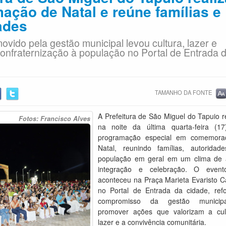
ação de Natal e reúne famílias e
ades
vido pela gestão municipal levou cultura, lazer e
 confraternização à população no Portal de Entrada 
TAMANHO DA FONTE
A Prefeitura de São Miguel do Tapuio r
Fotos: Francisco Alves
na noite da última quarta-feira (1
programação especial em comemora
Natal, reunindo famílias, autorida
população em geral em um clima de a
integração e celebração. O event
aconteceu na Praça Marieta Evaristo C
no Portal de Entrada da cidade, ref
compromisso da gestão munici
promover ações que valorizam a cul
lazer e a convivência comunitária.