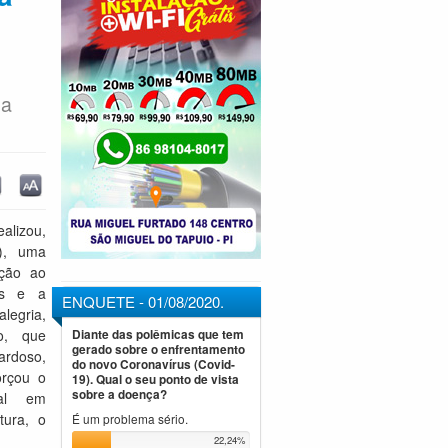
da
ealizou,
7), uma
ção ao
des e a
ENQUETE - 01/08/2020.
legria,
o, que
Diante das polêmicas que tem
gerado sobre o enfrentamento
ardoso,
do novo Coronavírus (Covid-
orçou o
19). Qual o seu ponto de vista
sobre a doença?
pal em
tura, o
É um problema sério.
22,24%