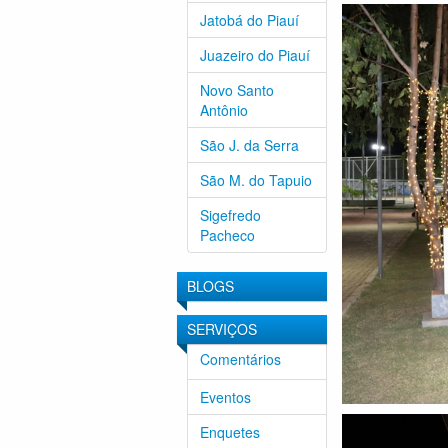
Jatobá do Piauí
Juazeiro do Piauí
Novo Santo
Antônio
São J. da Serra
São M. do Tapuio
Sigefredo
Pacheco
BLOGS
SERVIÇOS
Comentários
Eventos
Enquetes