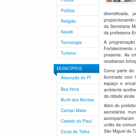
Política
diversificada,
proporcionando 
Religião
da Secretaria M
Saúde
da professora Er
A programação 
Tecnologia
Fortalecimento
Turismo
presente. As c
receberam brinqu
MUNICÍPIOS
Como parte do c
iluminada com 
Assunção do PI
espaço e encan
Boa Hora
ambiente acolhed
da cidade ainda 
Buriti dos Montes
Além do prefeito
Campo Maior
secretários mu
acompanharam a
Castelo do Piauí
união da comuni
São Miguel do T
Cocal de Telha