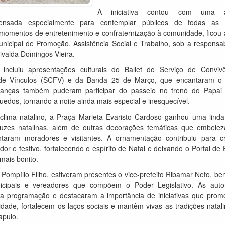
A iniciativa contou com uma 
 pensada especialmente para contemplar públicos de todas as 
momentos de entretenimento e confraternização à comunidade, ficou 
unicipal de Promoção, Assistência Social e Trabalho, sob a responsab
ivalda Domingos Vieira.
incluiu apresentações culturais do Ballet do Serviço de Conviv
 de Vínculos (SCFV) e da Banda 25 de Março, que encantaram o 
rianças também puderam participar do passeio no trenó do Papai
edos, tornando a noite ainda mais especial e inesquecível.
lima natalino, a Praça Marieta Evaristo Cardoso ganhou uma linda
luzes natalinas, além de outras decorações temáticas que embele
taram moradores e visitantes. A ornamentação contribuiu para c
or e festivo, fortalecendo o espírito de Natal e deixando o Portal de
mais bonito.
 Pompílio Filho, estiveram presentes o vice-prefeito Ribamar Neto, b
nicipais e vereadores que compõem o Poder Legislativo. As auto
 programação e destacaram a importância de iniciativas que pro
dade, fortalecem os laços sociais e mantêm vivas as tradições natal
apuio.