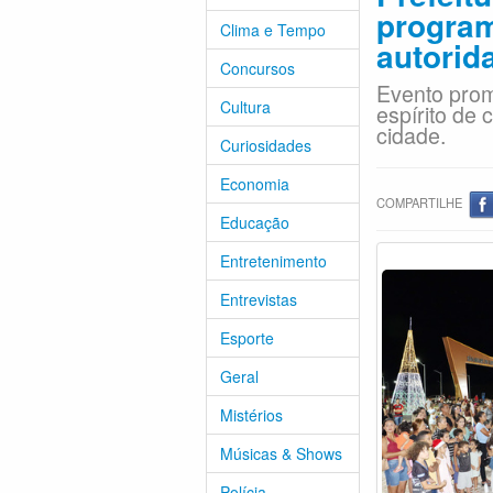
program
Clima e Tempo
autorid
Concursos
Evento promo
Cultura
espírito de
cidade.
Curiosidades
Economia
COMPARTILHE
Educação
Entretenimento
Entrevistas
Esporte
Geral
Mistérios
Músicas & Shows
Polícia