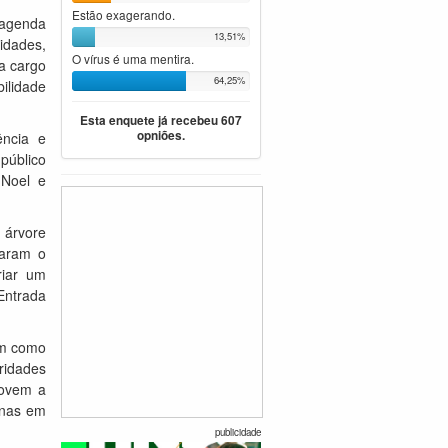
Estão exagerando.
agenda
13,51%
idades,
O vírus é uma mentira.
a cargo
64,25%
ilidade
Esta enquete já recebeu 607
opniões.
ência e
público
 Noel e
 árvore
zaram o
riar um
 Entrada
em como
ridades
movem a
inas em
publicidade