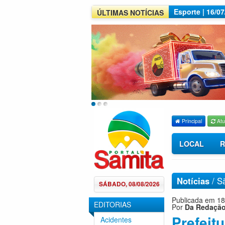
Esporte | 16/0
ÚLTIMAS NOTÍCIAS
Principal
Atu
LOCAL
R
Notícias
/
S
SÁBADO, 08/08/2026
Publicada em 18
EDITORIAS
Por
Da Redaçã
Prefeit
Acidentes