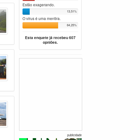
Estão exagerando.
13,51%
O vírus é uma mentira.
64,25%
Esta enquete já recebeu 607
opniões.
publicidade