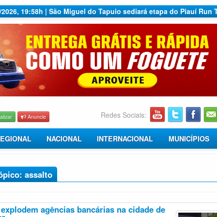
7/2026, 19:58h | São Miguel do Tapuio sediará etapa do Piauí Run 
Redes Sociais:
alizar
Anuncie
EGIONAL
NACIONAL
INTERNACIONAL
MUNICÍPIOS
ópico: assalto
explodem agências bancárias na cidade de