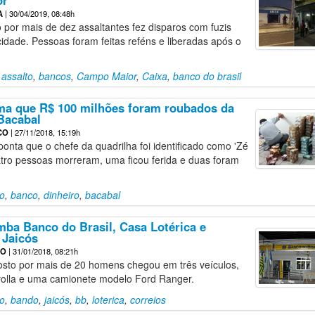
or
A
| 30/04/2019, 08:48h
por mais de dez assaltantes fez disparos com fuzis
cidade. Pessoas foram feitas reféns e liberadas após o
,
assalto
,
bancos
,
Campo Maior
,
Caixa
,
banco do brasil
ima que R$ 100 milhões foram roubados da
Bacabal
CO
| 27/11/2018, 15:19h
ponta que o chefe da quadrilha foi identificado como 'Zé
tro pessoas morreram, uma ficou ferida e duas foram
to
,
banco
,
dinheiro
,
bacabal
ba Banco do Brasil, Casa Lotérica e
 Jaicós
ÃO
| 31/01/2018, 08:21h
sto por mais de 20 homens chegou em três veículos,
rolla e uma camionete modelo Ford Ranger.
to
,
bando
,
jaicós
,
bb
,
loterica
,
correios