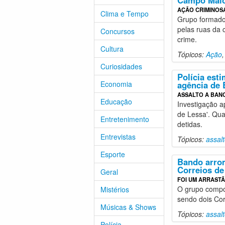
Campo Mai
AÇÃO CRIMINOS
Clima e Tempo
Grupo formado 
pelas ruas da 
Concursos
crime.
Cultura
Tópicos:
Ação
Curiosidades
Polícia est
Economia
agência de 
ASSALTO A BAN
Educação
Investigação a
de Lessa'. Qua
Entretenimento
detidas.
Entrevistas
Tópicos:
assal
Esporte
Bando arrom
Correios de
Geral
FOI UM ARRAST
O grupo compo
Mistérios
sendo dois Co
Músicas & Shows
Tópicos:
assal
Polícia