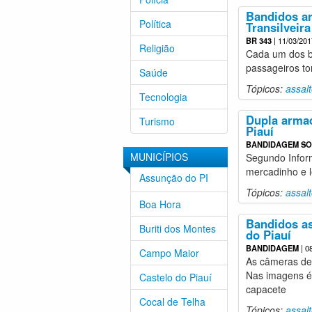
Bandidos a
Política
Transilveira
BR 343
| 11/03/201
Religião
Cada um dos b
passageiros to
Saúde
Tópicos:
assal
Tecnologia
Dupla armad
Turismo
Piauí
BANDIDAGEM SO
MUNICÍPIOS
Segundo Inform
mercadinho e l
Assunção do PI
Tópicos:
assal
Boa Hora
Bandidos a
Buriti dos Montes
do Piauí
BANDIDAGEM
| 0
Campo Maior
As câmeras de 
Nas imagens é
Castelo do Piauí
capacete
Cocal de Telha
Tópicos:
assal