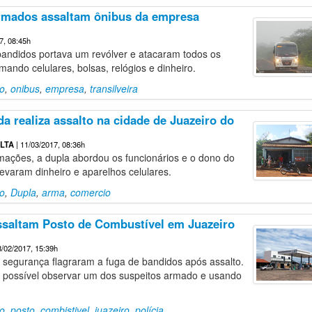
rmados assaltam ônibus da empresa
7, 08:45h
andidos portava um revólver e atacaram todos os
mando celulares, bolsas, relógios e dinheiro.
to
,
onibus
,
empresa
,
transilveira
a realiza assalto na cidade de Juazeiro do
LTA
| 11/03/2017, 08:36h
ações, a dupla abordou os funcionários e o dono do
evaram dinheiro e aparelhos celulares.
to
,
Dupla
,
arma
,
comercio
ssaltam Posto de Combustível em Juazeiro
8/02/2017, 15:39h
segurança flagraram a fuga de bandidos após assalto.
 possível observar um dos suspeitos armado e usando
to
,
posto
,
combistivel
,
juazeiro
,
polícia